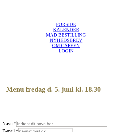
Skip
to
main
content
FORSIDE
KALENDER
MAD BESTILLING
NYHEDSBREV
OM CAFEEN
LOGIN
Menu fredag d. 5. juni
kl. 18.30
Navn
*
E-
E-mail
*