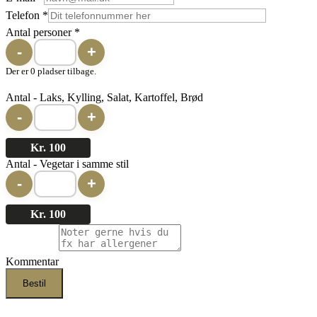
mail
Telefon
*
stil
Antal personer
*
Brød
-
+
Der er 0 pladser tilbage.
Antal - Laks, Kylling, Salat, Kartoffel, Brød
-
+
Kr. 100
Antal - Vegetar i samme stil
-
+
Kr. 100
Kommentar
Bestil